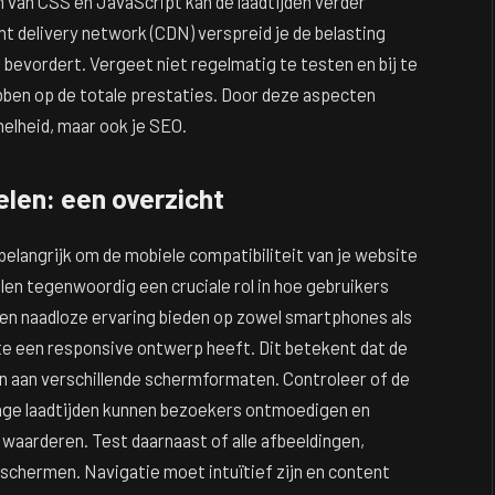
 van CSS en JavaScript kan de laadtijden verder
t delivery network (CDN) verspreid je de belasting
bevordert. Vergeet niet regelmatig te testen en bij te
ebben op de totale prestaties. Door deze aspecten
nelheid, maar ook je SEO.
elen: een overzicht
belangrijk om de mobiele compatibiliteit van je website
en tegenwoordig een cruciale rol in hoe gebruikers
een naadloze ervaring bieden op zowel smartphones als
ite een responsive ontwerp heeft. Dit betekent dat de
 aan verschillende schermformaten. Controleer of de
trage laadtijden kunnen bezoekers ontmoedigen en
waarderen. Test daarnaast of alle afbeeldingen,
schermen. Navigatie moet intuïtief zijn en content