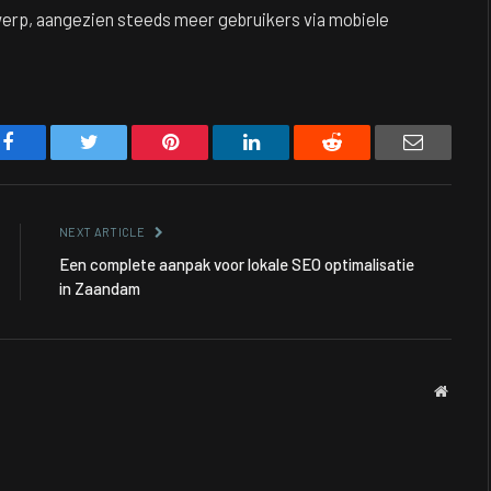
werp, aangezien steeds meer gebruikers via mobiele
Facebook
Twitter
Pinterest
LinkedIn
Reddit
Email
NEXT ARTICLE
Een complete aanpak voor lokale SEO optimalisatie
in Zaandam
Websit