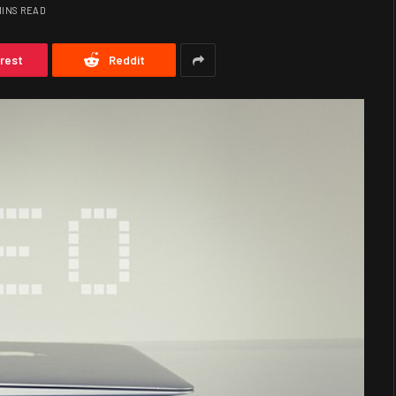
MINS READ
erest
Reddit