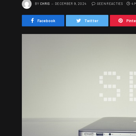
BY
CHRIS
DECEMBER 9, 2024
GEEN REACTIES
4 
Facebook
Twitter
Pint